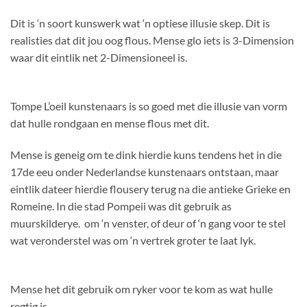
Dit is ‘n soort kunswerk wat ‘n optiese illusie skep. Dit is
realisties dat dit jou oog flous. Mense glo iets is 3-Dimension
waar dit eintlik net 2-Dimensioneel is.
Tompe L’oeil kunstenaars is so goed met die illusie van vorm
dat hulle rondgaan en mense flous met dit.
Mense is geneig om te dink hierdie kuns tendens het in die
17de eeu onder Nederlandse kunstenaars ontstaan, maar
eintlik dateer hierdie flousery terug na die antieke Grieke en
Romeine. In die stad Pompeii was dit gebruik as
muurskilderye. om ‘n venster, of deur of ‘n gang voor te stel
wat veronderstel was om ‘n vertrek groter te laat lyk.
Mense het dit gebruik om ryker voor te kom as wat hulle
regtig is.