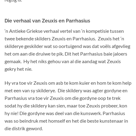
Die verhaal van Zeuxis en Parrhasius
‘n Antieke Griekse verhaal vertel van ‘n kompetisie tussen
twee bekende skilders Zeuxis en Parrhasius. Zeuxis het ‘n
skilderye geskilder wat so oortuigend was dat voëls afgevlieg
het om aan die druiwe te pik. Dit het Parrhasius baie jaloers
gemaak. Hy het niks gehou van al die aandag wat Zeuxis
gekry het nie.
Hy vra toe vir Zeuxis om asb te kom kuier en hom te kom help
met een van sy skilderye. Die skildery was agter gordyne en
Parrhasius vra toe vir Zeuxis om die gordyne oop te trek
sodat hy die skildery kan sien, maar toe Zeuxis probeer, kon
hy nie! Die gordyne was deel van die kunswerk. Parrhasius
was so beindruk met homself en het die beste kunstenaar in
die distrik geword.