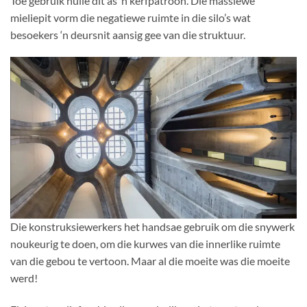
Toe gebruik hulle dit as ‘n kerfpatroon. Die massiewe
mieliepit vorm die negatiewe ruimte in die silo’s wat
besoekers ‘n deursnit aansig gee van die struktuur.
Die konstruksiewerkers het handsae gebruik om die snywerk
noukeurig te doen, om die kurwes van die innerlike ruimte
van die gebou te vertoon. Maar al die moeite was die moeite
werd!