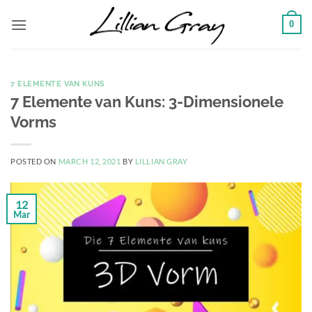
Skip
0
to
content
7 ELEMENTE VAN KUNS
7 Elemente van Kuns: 3-Dimensionele
Vorms
POSTED ON
MARCH 12, 2021
BY
LILLIAN GRAY
12
Mar