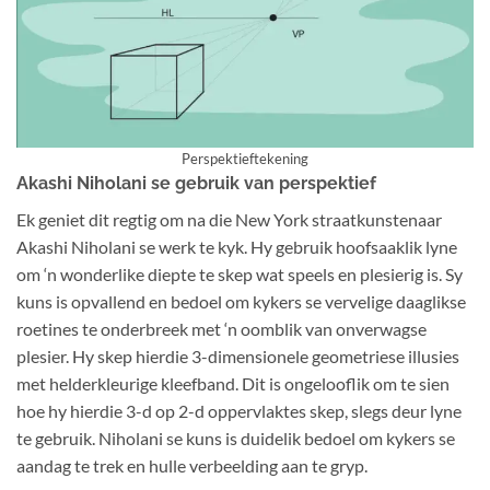
Perspektieftekening
Akashi Niholani se gebruik van perspektief
Ek geniet dit regtig om na die New York straatkunstenaar
Akashi Niholani se werk te kyk. Hy gebruik hoofsaaklik lyne
om ‘n wonderlike diepte te skep wat speels en plesierig is. Sy
kuns is opvallend en bedoel om kykers se vervelige daaglikse
roetines te onderbreek met ‘n oomblik van onverwagse
plesier. Hy skep hierdie 3-dimensionele geometriese illusies
met helderkleurige kleefband. Dit is ongelooflik om te sien
hoe hy hierdie 3-d op 2-d oppervlaktes skep, slegs deur lyne
te gebruik. Niholani se kuns is duidelik bedoel om kykers se
aandag te trek en hulle verbeelding aan te gryp.