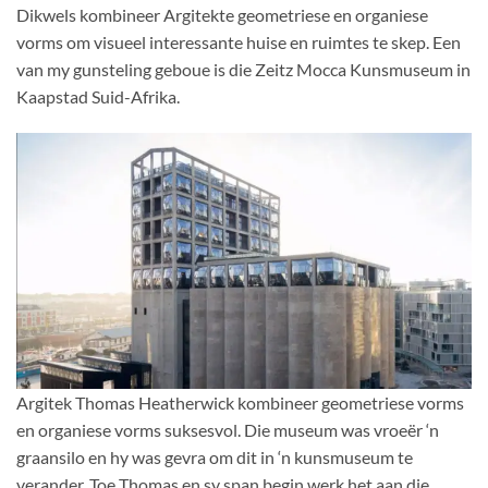
Dikwels kombineer Argitekte geometriese en organiese
vorms om visueel interessante huise en ruimtes te skep. Een
van my gunsteling geboue is die Zeitz Mocca Kunsmuseum in
Kaapstad Suid-Afrika.
Argitek Thomas Heatherwick kombineer geometriese vorms
en organiese vorms suksesvol. Die museum was vroeër ‘n
graansilo en hy was gevra om dit in ‘n kunsmuseum te
verander. Toe Thomas en sy span begin werk het aan die