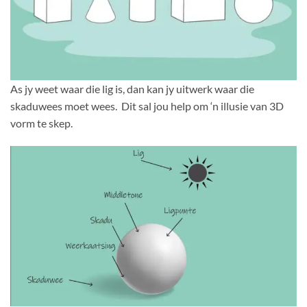
As jy weet waar die lig is, dan kan jy uitwerk waar die
skaduwees moet wees. Dit sal jou help om ‘n illusie van 3D
vorm te skep.