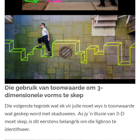
Die gebruik van toonwaarde om 3-
dimensionele vorms te skep
Die volgende tegniek wat ek vir julle moet wys is toonwaarde
wat geskep word met skaduwees. As jy ‘n illusie van 3-D
moet skep, is dit eerstens belangrik om die ligbron te
identifiseer.