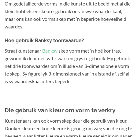
Om gedetailleerde vorms in die kunste uit te beeld met al die
klein hobbels en skeure, gebruik ons ‘n wye waardeskaal,
maar ons kan ook vorms skep met ‘n beperkte hoeveelheid
waardes.
Hoe gebruik Banksy toonwaarde?
Straatkunstenaar
Banksy
skep vorm met ‘n hoë kontras,
gewoonlik deur net wit, swart en grys te gebruik. Hy gebruik
net drie toonwaardes om ‘n illusie van 3-dimensionele vorm
te skep. Sy figure lyk 3-dimensioneel van ‘n afstand af, self al
is sy waardeskaal uiters beperk.
Die gebruik van kleur om vorm te verkry
Kunstenaars kan ook vorm skep deur die gebruik van kleur.
Donker kleure en koue kleure is geneig om weg van die oog te
beweeg, waar ligter kleure en warm kleure geneig is om nader